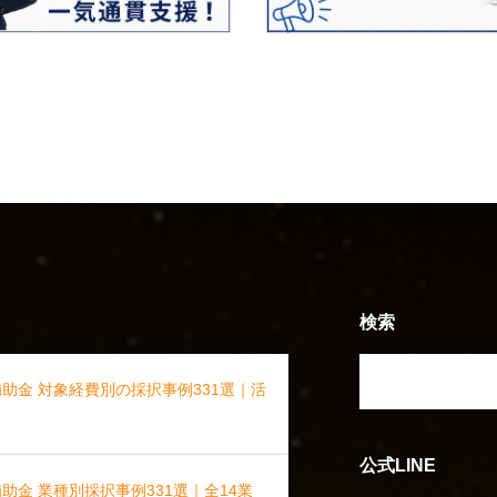
検索
補助金 対象経費別の採択事例331選｜活
公式LINE
助金 業種別採択事例331選｜全14業