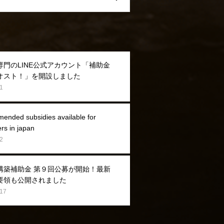
専門のLINE公式アカウント「補助金
オスト！」を開設しました
1
nded subsidies available for
ers in japan
2
構築補助金 第９回公募が開始！最新
要領も公開されました
.17