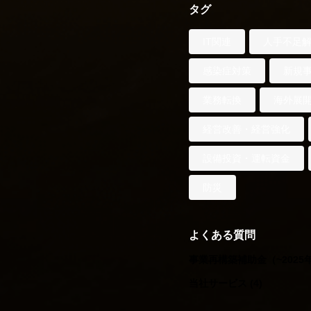
タグ
IT関連
人手不足
感染症対策
新規
業務転換
海外展
経営改善・経営強化
設備投資・運転資金
防災
よくある質問
事業再構築補助金（~2025
当社サービス
(4)