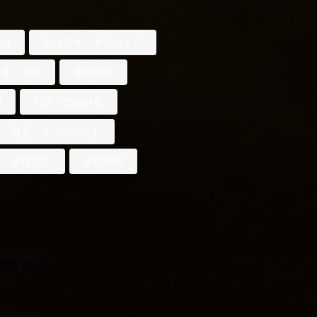
解消
地域活性・まちづくり
事業・開発
業務改善
開
特許・知的財産
観光・インバウンド
販路拡大
販路開拓
年度）
(1)