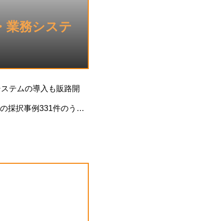
S・業務システ
システムの導入も販路開
採択事例331件のう