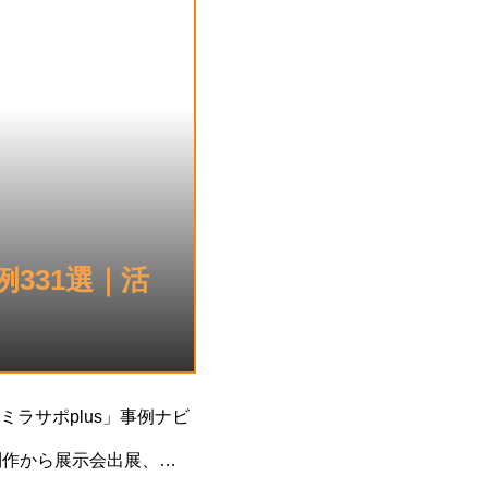
例331選｜活
ラサポplus」事例ナビ
制作から展示会出展、設