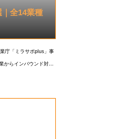
選｜全14業種
庁「ミラサポplus」事
造業からインバウンド対応