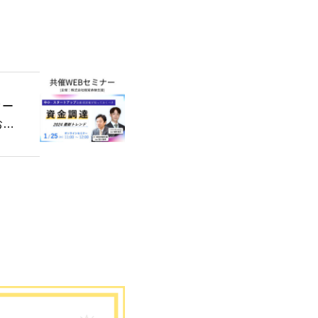
ター
おく
ンド