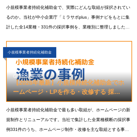
小規模事業者持続化補助金で、実際にどんな取組が採択されてい
るのか。当社が中小企業庁「ミラサポplus」事例ナビをもとに集
計した全14業種・331件の採択事例を、業種別に整理しました。
製造業からインバウンド対応の旅館、地域密着の美容室まで、自
社に近い業種の事例から、採択される計画の
小規模事業者持続化補助金
2026.06.28
【2026年最新】小規模持続化補助金でホ
ームページ・LPを作る・改修する 採択
事例110選
小規模事業者持続化補助金で最も多い取組が、ホームページの新
規制作とリニューアルです。当社で集計した全業種横断の採択事
例331件のうち、ホームページ制作・改修を主な取組とする事例