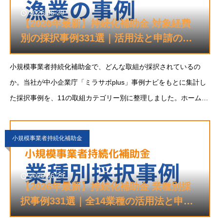
2026.06.29
【2026年最新】持続化補助金 対象経費
別の採択事例331選｜活用法と申請のコ
ツを解説
小規模事業者持続化補助金で、どんな取組が採択されているの
か。当社が中小企業庁「ミラサポplus」事例ナビをもとに集計し
た採択事例を、11の取組カテゴリー別に整理しました。ホームペ
ージ制作から展示会出展、設備導入まで、「自社がやりたい取
組」から近い事例を探せます。各カテゴリ
小規模事業者持続化補助金
2026.06.29
【2026年最新】持続化補助金 業種別採
択事例331選｜全14業種の活用法と申請
のコツを解説