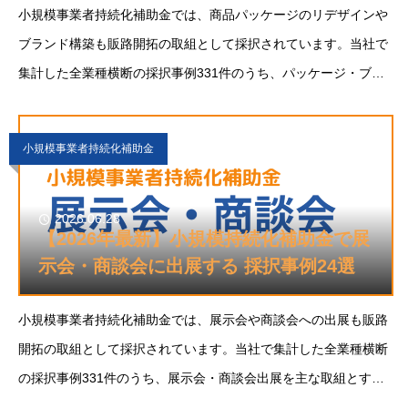
小規模事業者持続化補助金では、商品パッケージのリデザインや
ブランド構築も販路開拓の取組として採択されています。当社で
集計した全業種横断の採択事例331件のうち、パッケージ・ブラ
ンディングを主な取組とする事例は21件。中身は変えずに見せ方
を変えるだけで、新しい市場や顧客層に届くのが
小規模事業者持続化補助金
2026.06.28
【2026年最新】小規模持続化補助金で展
示会・商談会に出展する 採択事例24選
小規模事業者持続化補助金では、展示会や商談会への出展も販路
開拓の取組として採択されています。当社で集計した全業種横断
の採択事例331件のうち、展示会・商談会出展を主な取組とする
事例は24件。とりわけ製造業にとって、展示会はバイヤーと直接