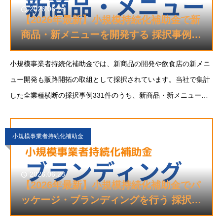
2026.06.28
【2026年最新】小規模持続化補助金で新
商品・新メニューを開発する 採択事例21
選
小規模事業者持続化補助金では、新商品の開発や飲食店の新メニ
ュー開発も販路開拓の取組として採択されています。当社で集計
した全業種横断の採択事例331件のうち、新商品・新メニュー開
発を主な取組とする事例は21件。既存事業が頭打ちになったと
き、新しい商品や切り口で次の客層を取りにいく取
小規模事業者持続化補助金
2026.06.28
【2026年最新】小規模持続化補助金でパ
ッケージ・ブランディングを行う 採択事
例21選