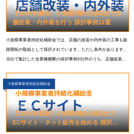
2026.06.28
【2026年最新】小規模持続化補助金で店
舗改装・内外装を行う 採択事例12選
小規模事業者持続化補助金では、店舗の改装や内外装の工事も販
路開拓の取組として採択されています。ただし条件があります。
当社で集計した全業種横断の採択事例331件のうち、店舗改装・
内外装を主な取組とする事例は12件。重要なのは、改装が単なる
老朽化の補修ではなく、新しい客層を取るための
小規模事業者持続化補助金
2026.06.28
【2026年最新】小規模持続化補助金で
ECサイト・ネット販売を始める 採択事
例13選