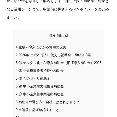
金・助成金を厳選して解説します。補助上限・補助率・対象と
なる活用シーンまで、申請前に押さえるべきポイントをまとめ
ました。
目次
[
閉じる
]
1
生成AI導入にかかる費用の現実
2
2026年 生成AI導入に使える補助金・助成金 5選
3
① デジタル化・AI導入補助金（旧IT導入補助金）2026
4
② 小規模事業者持続化補助金
5
③ ものづくり補助金
6
④ 中小企業省力化投資補助金
7
⑤ 中小企業新事業進出補助金
8
補助金の選び方：自社にはどれが合う？
9
申請前に必ず確認すること