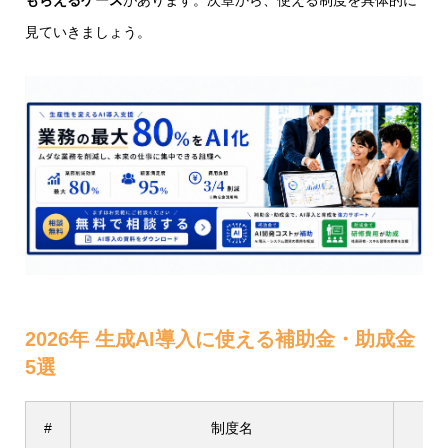
もらえるケース
があります。次章から、使える制度を具体的に
見ていきましょう。
2026年 生成AI導入に使える補助金・助成金
5選
#
制度名
補