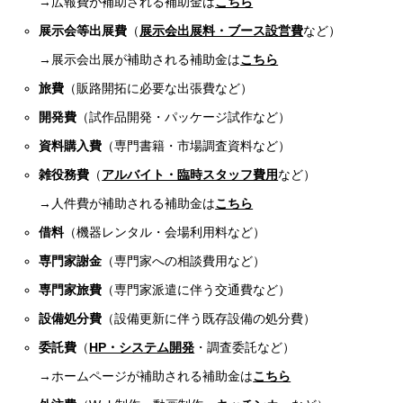
→広報費が補助される補助金は
こちら
展示会等出展費
（
展示会出展料・ブース設営費
など）
→展示会出展が補助される補助金は
こちら
旅費
（販路開拓に必要な出張費など）
開発費
（試作品開発・パッケージ試作など）
資料購入費
（専門書籍・市場調査資料など）
雑役務費
（
アルバイト・臨時スタッフ費用
など）
→人件費が補助される補助金は
こちら
借料
（機器レンタル・会場利用料など）
専門家謝金
（専門家への相談費用など）
専門家旅費
（専門家派遣に伴う交通費など）
設備処分費
（設備更新に伴う既存設備の処分費）
委託費
（
HP・システム開発
・調査委託など）
→ホームページが補助される補助金は
こちら