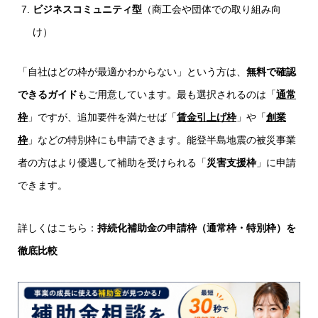
ビジネスコミュニティ型
（商工会や団体での取り組み向
け）
「自社はどの枠が最適かわからない」という方は、
無料で確認
できるガイド
もご用意しています。最も選択されるのは「
通常
枠
」ですが、追加要件を満たせば「
賃金引上げ枠
」や「
創業
枠
」などの特別枠にも申請できます。能登半島地震の被災事業
者の方はより優遇して補助を受けられる「
災害支援枠
」に申請
できます。
詳しくはこちら：
持続化補助金の申請枠（通常枠・特別枠）を
徹底比較