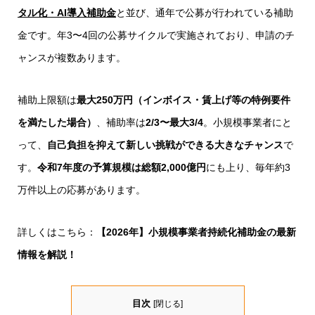
タル化・AI導入補助金
と並び、通年で公募が行われている補助
金です。年3〜4回の公募サイクルで実施されており、申請のチ
ャンスが複数あります。
補助上限額は
最大250万円（インボイス・賃上げ等の特例要件
を満たした場合）
、補助率は
2/3〜最大3/4
。小規模事業者にと
って、
自己負担を抑えて新しい挑戦ができる大きなチャンス
で
す。
令和7
年度の予算規模は総額2,000億円
にも上り、毎年約3
万件以上の応募があります。
詳しくはこちら：
【2026年】小規模事業者持続化補助金の最新
情報を解説！
目次
[
閉じる
]