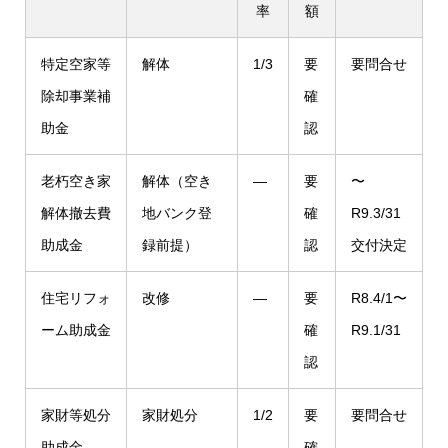
率
額
特定空家等
解体
1/3
要
要問合せ
除却事業補
確
助金
認
老朽空き家
解体（空き
—
要
〜
解体撤去費
地バンク登
確
R9.3/31
助成金
録前提）
認
交付決定
住宅リフォ
改修
—
要
R8.4/1〜
ーム助成金
確
R9.1/31
認
家財等処分
家財処分
1/2
要
要問合せ
助成金
確