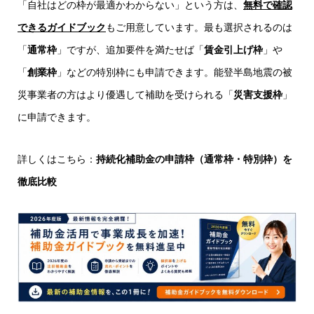
「自社はどの枠が最適かわからない」という方は、
無料で確認
できるガイドブック
もご用意しています。最も選択されるのは
「
通常枠
」ですが、追加要件を満たせば「
賃金引上げ枠
」や
「
創業枠
」などの特別枠にも申請できます。能登半島地震の被
災事業者の方はより優遇して補助を受けられる「
災害支援枠
」
に申請できます。
詳しくはこちら：
持続化補助金の申請枠（通常枠・特別枠）を
徹底比較