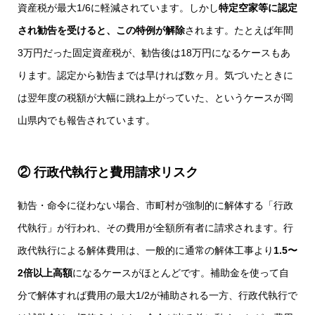
資産税が最大1/6に軽減されています。しかし
特定空家等に認定
され勧告を受けると、この特例が解除
されます。たとえば年間
3万円だった固定資産税が、勧告後は18万円になるケースもあ
ります。認定から勧告までは早ければ数ヶ月。気づいたときに
は翌年度の税額が大幅に跳ね上がっていた、というケースが岡
山県内でも報告されています。
② 行政代執行と費用請求リスク
勧告・命令に従わない場合、市町村が強制的に解体する「行政
代執行」が行われ、その費用が全額所有者に請求されます。行
政代執行による解体費用は、一般的に通常の解体工事より
1.5〜
2倍以上高額
になるケースがほとんどです。補助金を使って自
分で解体すれば費用の最大1/2が補助される一方、行政代執行で