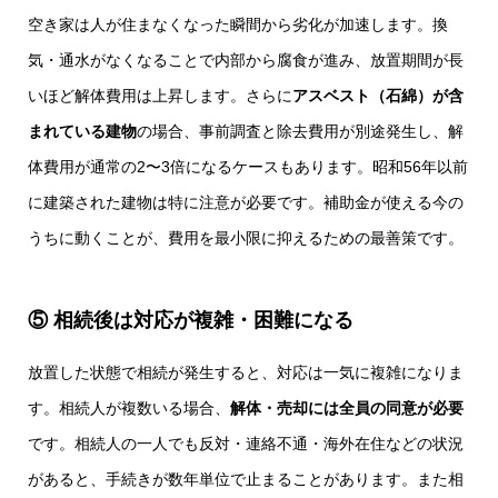
空き家は人が住まなくなった瞬間から劣化が加速します。換
気・通水がなくなることで内部から腐食が進み、放置期間が長
いほど解体費用は上昇します。さらに
アスベスト（石綿）が含
まれている建物
の場合、事前調査と除去費用が別途発生し、解
体費用が通常の2〜3倍になるケースもあります。昭和56年以前
に建築された建物は特に注意が必要です。補助金が使える今の
うちに動くことが、費用を最小限に抑えるための最善策です。
⑤ 相続後は対応が複雑・困難になる
放置した状態で相続が発生すると、対応は一気に複雑になりま
す。相続人が複数いる場合、
解体・売却には全員の同意が必要
です。相続人の一人でも反対・連絡不通・海外在住などの状況
があると、手続きが数年単位で止まることがあります。また相