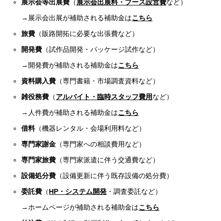
展示会等出展費
（
展示会出展料・ブース設営費
など）
→展示会出展が補助される補助金は
こちら
旅費
（販路開拓に必要な出張費など）
開発費
（試作品開発・パッケージ試作など）
→開発費が補助される補助金は
こちら
資料購入費
（専門書籍・市場調査資料など）
雑役務費
（
アルバイト・臨時スタッフ費用
など）
→人件費が補助される補助金は
こちら
借料
（機器レンタル・会場利用料など）
専門家謝金
（専門家への相談費用など）
専門家旅費
（専門家派遣に伴う交通費など）
設備処分費
（設備更新に伴う既存設備の処分費）
委託費
（
HP・システム開発
・調査委託など）
→ホームページが補助される補助金は
こちら