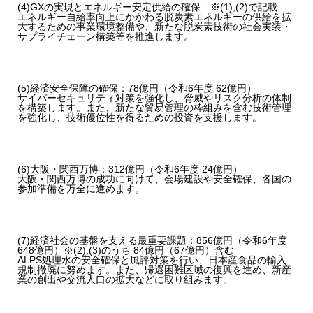
(4)GXの実現とエネルギー安定供給の確保
※(1),(2)で記載
エネルギー自給率向上にかかわる脱炭素エネルギーの供給を拡
大するための事業環境整備や、新たな脱炭素技術の社会実装・
サプライチェーン構築等を推進します。
(5)経済安全保障の確保：78億円
（令和6年度 62億円）
サイバーセキュリティ対策を強化し、脅威やリスク分析の体制
を構築します。また、新たな貿易管理の枠組みを含む技術管理
を強化し、技術優位性を得るための投資を支援します。
(6)大阪・関西万博：312億円
（令和6年度 24億円）
大阪・関西万博の成功に向けて、会場建設や安全確保、各国の
参加準備を万全に進めます。
(7)経済社会の基盤を支える最重要課題：856億円
（令和6年度
648億円）
※(2),(3)のうち 84億円（67億円）含む
ALPS処理水の安全確保と風評対策を行い、日本産食品の輸入
規制撤廃に努めます。また、帰還困難区域の復興を進め、新産
業の創出や交流人口の拡大などに取り組みます。