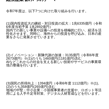
令和7年度は、以下7つに向けた取り組みを行います。
(1)国内投資拡大の継続・対日投資の拡大：1兆6335億円
（令和
6年度当初予算 1兆2892億円）
国内での新しい事業や設備への投資を積極的に行い、経済を活
性化させます。同時に、海外からの投資を呼び込み、日本の産
業をさらに発展させていきます。
(2)イノベーション・新陳代謝の加速：3135億円
（令和6年度
2673億円）
※(1)のうち 1460億円(1181億円)含む
AIなどこれからの社会を支える新しい技術やサービスの事業環
境の整備を行います。
(3)国民の所得向上：1394億円
（令和6年度 1112億円）
※(1),
(2)のうち358億円(265億円)含む
地域の中堅・中小企業・小規模事業者の支援や、ロボット等活
用による人手不足等対策、デジタル人材育成などを行います。