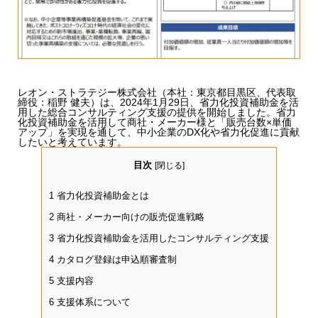
レオン・ストラテジー株式会社（本社：東京都目黒区、代表取
締役：稲野 健夫）は、2024年1月29日、省力化投資補助金を活
用した総合コンサルティング支援の提供を開始しました。省力
化投資補助金を活用して商社・メーカー様と「販売台数×単価
アップ」を実現を通して、中小企業のDX化や省力化促進に貢献
したいと考えています。
目次
[
閉じる
]
1
省力化投資補助金とは
2
商社・メーカー向けの販売促進戦略
3
省力化投資補助金を活用したコンサルティング支援
4
カタログ登録は申込順審査制
5
支援内容
6
支援体系について