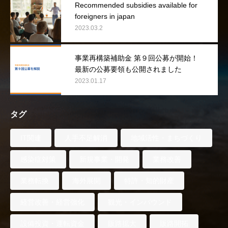
Recommended subsidies available for
foreigners in japan
2023.03.2
事業再構築補助金 第９回公募が開始！
最新の公募要領も公開されました
2023.01.17
タグ
IT関連
人手不足解消
地域活性・まちづくり
感染症対策
新規事業・開発
業務改善
業務転換
海外展開
特許・知的財産
経営改善・経営強化
観光・インバウンド
設備投資・運転資金
販路拡大
販路開拓