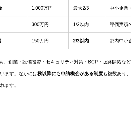
金
1,000万円
最大2/3
中小企業
300万円
1/2以内
評価実績
業
150万円
2/3以内
都内中小
度）も、創業・設備投資・セキュリティ対策・BCP・販路開拓な
います。なかには
秋以降にも申請機会がある制度
も複数あり、
れます。