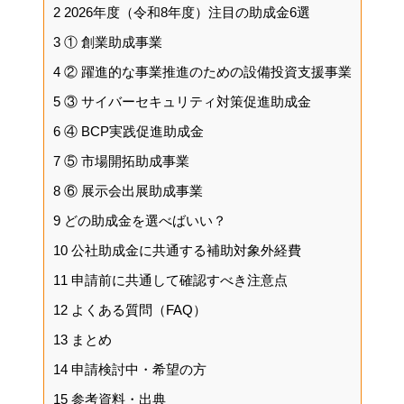
2
2026年度（令和8年度）注目の助成金6選
3
① 創業助成事業
4
② 躍進的な事業推進のための設備投資支援事業
5
③ サイバーセキュリティ対策促進助成金
6
④ BCP実践促進助成金
7
⑤ 市場開拓助成事業
8
⑥ 展示会出展助成事業
9
どの助成金を選べばいい？
10
公社助成金に共通する補助対象外経費
11
申請前に共通して確認すべき注意点
12
よくある質問（FAQ）
13
まとめ
14
申請検討中・希望の方
15
参考資料・出典