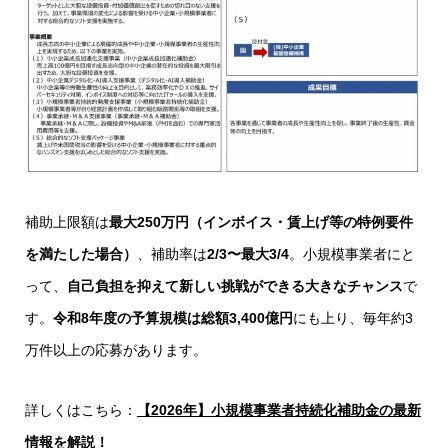
補助上限額は
最大250万円（インボイス・賃上げ等の特例要件
を満たした場合）
、補助率は
2/3〜最大3/4
。小規模事業者にと
って、
自己負担を抑えて新しい挑戦ができる大きなチャンス
で
す。
令和8
年度の予算規模は総額3,400億円
にも上り、毎年約3
万件以上の応募があります。
詳しくはこちら：
【2026年】小規模事業者持続化補助金の最新
情報を解説！