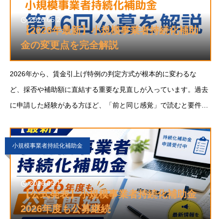
2026.05.2
【2026年最新】小規模事業者持続化補助
金の変更点を完全解説
2026年から、賃金引上げ特例の判定方式が根本的に変わるな
ど、採否や補助額に直結する重要な見直しが入っています。過去
に申請した経験がある方ほど、「前と同じ感覚」で読むと要件を
取り違えるおそれがあります。この記事では、第20回の変更点を
一覧で押さえたうえで、実務でつまずきや
小規模事業者持続化補助金
2026.05.1
【公式発表】小規模事業者持続化補助金
2026年度も公募継続