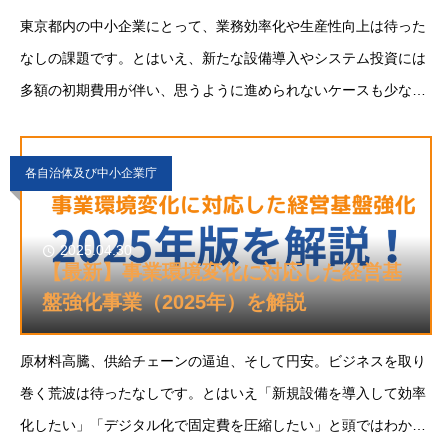
東京都内の中小企業にとって、業務効率化や生産性向上は待った
なしの課題です。とはいえ、新たな設備導入やシステム投資には
多額の初期費用が伴い、思うように進められないケースも少なく
ありません。そんな中、活用が期待さ
各自治体及び中小企業庁
2025.04.30
【最新】事業環境変化に対応した経営基
盤強化事業（2025年）を解説
原材料⾼騰、供給チェーンの逼迫、そして円安。ビジネスを取り
巻く荒波は待ったなしです。とはいえ「新規設備を導⼊して効率
化したい」「デジタル化で固定費を圧縮したい」と頭ではわかっ