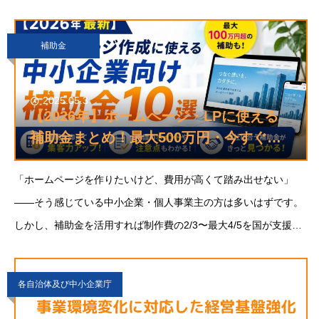
ます。そこで今回の記事では、2026年の最新の動向を踏まえ、
人件費が対象となる補助金の考え方と制度を
補助金
2025.05.3
【2026年】ホームページ・LPに使える
補助金まとめ！最大500万円・今すぐ申
請可
「ホームページを作りたいけど、費用が高くて踏み出せない」
——そう感じている中小企業・個人事業主の方は多いはずです。
しかし、補助金を活用すれば制作費の2/3〜最大4/5を国が支援す
るケースもあります。本記事では、2026年度に活用できるHP制
作向け補助金
各自治体及び中小企業庁