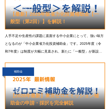
2025.05.7
【最新】2025年版省力化投資補助金【一
般型（第2回）】を解説！
人手不足や生産性の課題に直面する中小企業にとって、強い味方
となるのが「中小企業省力化投資補助金」です。2025年度（令
和7年度）は制度が大幅に見直され、新たに「一般型」が新設さ
れました。従来の「カタログ型」との違いや補助額・補助率、申
請スケジュール、補助対象経費、活用事例まで、本
補助金
2025.05.6
【2026年最新】東京ゼロエミッション補
助金の申請・採択を完全解説