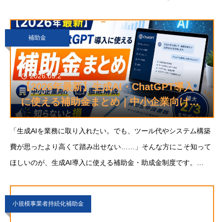
てくれる制度が複数存在します。知っている会社はすでに動いて
います。知らない会社は、競合にじ
補助金
2026.05.2
【2026年最新】生成AI・ChatGPT導入
に使える補助金まとめ｜中小企業向けに
徹底解説
「生成AIを業務に取り入れたい。でも、ツール代やシステム構築
費が思ったより高くて踏み出せない……」そんな方にこそ知って
ほしいのが、生成AI導入に使える補助金・助成金制度です。
2026年度は、国が「デジタル化・AI導入補助金」として旧IT導入
補助金を大幅リニューアル。Cha
小規模事業者持続化補助金