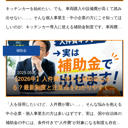
キッチンカーを始めたい。でも、車両購入や設備費が高くて踏み
出せない……。そんな個人事業主・中小企業の方にこそ知ってほ
しいのが、キッチンカー導入に使える補助金制度です。車両費や
内装設備費、営業許可取得のための備品購入など、開業にかかる
費用の最大2/3〜3/4が補助対象になるケー
補助金
2025.05.3
【2026年】人件費に使える補助金はあ
る？最新制度と注意点をわかりやすく解
説
「人を採用したいけど、人件費が重い…」、そんな悩みを抱える
中小企業・個人事業主の方は多いはずです。実は、国や自治体の
補助金の中には、条件付きで“人件費”が対象になる制度も存在し