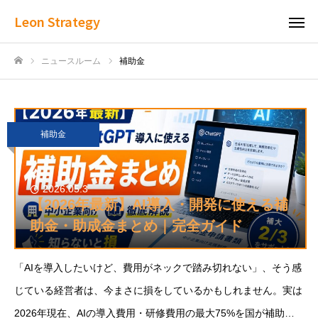
Leon Strategy
ニュースルーム
補助金
ホーム
補助金
2026.05.3
【2026年最新】AI導入・開発に使える補
助金・助成金まとめ｜完全ガイド
「AIを導入したいけど、費用がネックで踏み切れない」、そう感
じている経営者は、今まさに損をしているかもしれません。実は
2026年現在、AIの導入費用・研修費用の最大75%を国が補助し