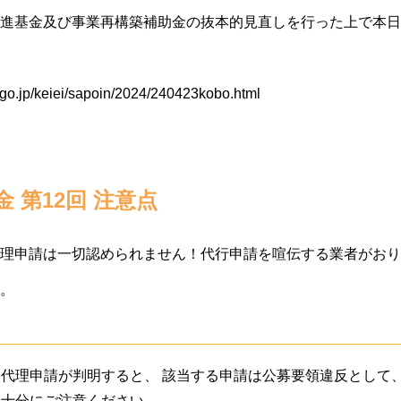
進基金及び事業再構築補助金の抜本的見直しを行った上で本日
.go.jp/keiei/sapoin/2024/240423kobo.html
 第12回 注意点
理申請は一切認められません！代行申請を喧伝する業者がおり
。
代理申請が判明すると、 該当する申請は公募要領違反として
、十分にご注意ください。