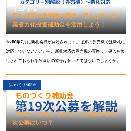
2024.04.5
新札対応の券売機の買換・導入は中小企
業省力化投資補助金を活用しよう！
令和6年7月に新札発行が開始されます。従来の券売機では新札に
対応していないことから、新札対応の券売機の買換え、導入を検
討されておられる飲食店の皆様は多いのではないでしょうか。そ
んな飲食店の皆様に今お勧めなのが、省力化投資補助金（製品カ
テゴリーG 券売機）です。今回は券売機につ
ものづくり補助金
2024.04.2
【2025・R7年】ものづくり補助金 第19
次公募はいつ？