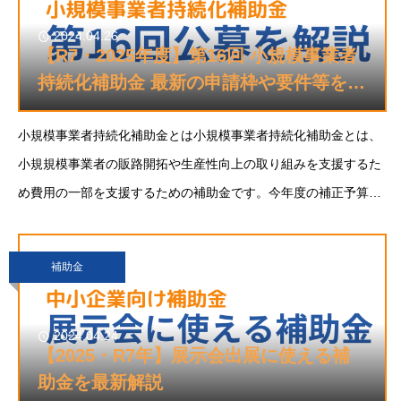
2024.04.26
【R7・2025年度】第16回 小規模事業者
持続化補助金 最新の申請枠や要件等を解
説
小規模事業者持続化補助金とは小規模事業者持続化補助金とは、
小規規模事業者の販路開拓や生産性向上の取り組みを支援するた
め費用の一部を支援するための補助金です。今年度の補正予算案
に、持続化補助金も含む中小企業生産性革命推進事業として
2000億円を盛り込んでいます。＜通
補助金
2024.04.24
【2025・R7年】展示会出展に使える補
助金を最新解説