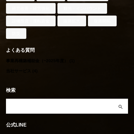
経営改善・経営強化
観光・インバウンド
設備投資・運転資金
販路拡大
販路開拓
防災
よくある質問
事業再構築補助金（~2025年度）
(1)
当社サービス
(4)
検索
公式LINE