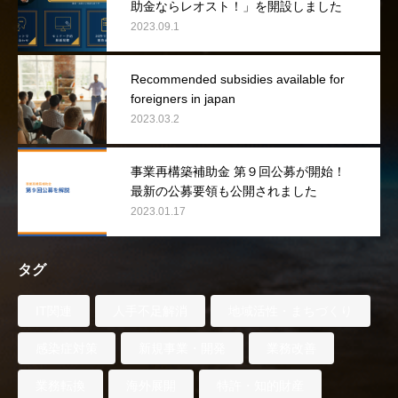
助金ならレオスト！」を開設しました
2023.09.1
Recommended subsidies available for
foreigners in japan
2023.03.2
事業再構築補助金 第９回公募が開始！
最新の公募要領も公開されました
2023.01.17
タグ
IT関連
人手不足解消
地域活性・まちづくり
感染症対策
新規事業・開発
業務改善
業務転換
海外展開
特許・知的財産