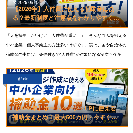
2025.05.3
【2026年】人件費に使える補助金はあ
る？最新制度と注意点をわかりやすく解
説
「人を採用したいけど、人件費が重い…」、そんな悩みを抱える
中小企業・個人事業主の方は多いはずです。実は、国や自治体の
補助金の中には、条件付きで“人件費”が対象になる制度も存在し
ます。そこで今回の記事では、2026年の最新の動向を踏まえ、
人件費が対象となる補助金の考え方と制度を
補助金
2025.05.3
【2026年】ホームページ・LPに使える
補助金まとめ！最大500万円・今すぐ申
請可