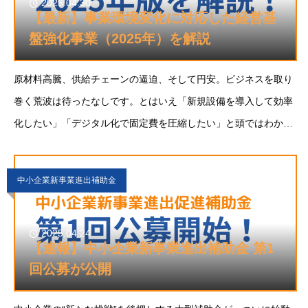
2025.04.30
【最新】事業環境変化に対応した経営基
盤強化事業（2025年）を解説
原材料⾼騰、供給チェーンの逼迫、そして円安。ビジネスを取り
巻く荒波は待ったなしです。とはいえ「新規設備を導⼊して効率
化したい」「デジタル化で固定費を圧縮したい」と頭ではわかっ
ていても、 キャッシュが追いつかな
中小企業新事業進出補助金
2025.04.24
【速報】中小企業新事業進出補助金 第1
回公募が公開