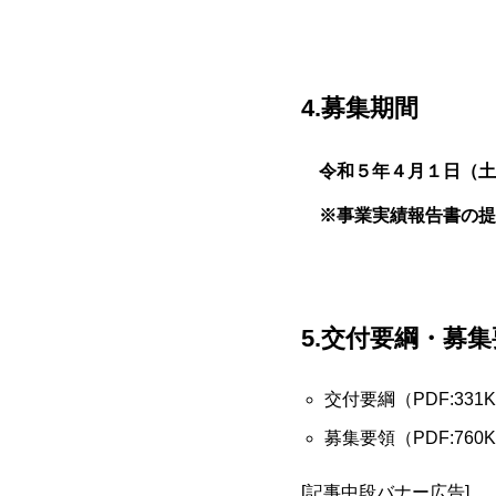
4.募集期間
令和５年４月１日（土
※事業実績報告書の提
5.交付要綱・募
交付要綱（PDF:331
募集要領（PDF:760
[記事中段バナー広告]