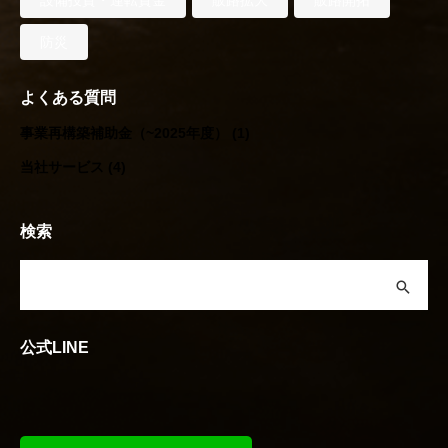
設備投資・運転資金
販路拡大
販路開拓
防災
よくある質問
事業再構築補助金（~2025年度）
(1)
当社サービス
(4)
検索
公式LINE