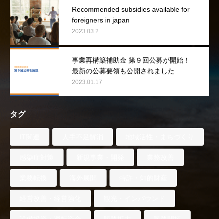
Recommended subsidies available for
foreigners in japan
2023.03.2
事業再構築補助金 第９回公募が開始！
最新の公募要領も公開されました
2023.01.17
タグ
IT関連
人手不足解消
地域活性・まちづくり
感染症対策
新規事業・開発
業務改善
業務転換
海外展開
特許・知的財産
経営改善・経営強化
観光・インバウンド