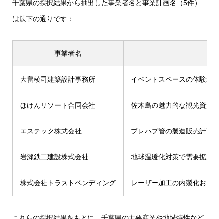
千葉県の採択結果から抽出した事業者名と事業計画名（5件）
は以下の通りです：
事業者名
大畠稜司建築設計事務所
イベントスペースの体験利
ほけんリソート合同会社
佐木島の魅力的な観光資源
エステック株式会社
プレハブ管の製造販売計画
岩瀨鉄工建設株式会社
地球温暖化対策で需要拡大
株式会社トラストベンディング
レーザー加工の内製化およ
これらの採択結果をもとに、千葉県の主要産業や地域特性など