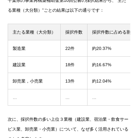
千葉県の事業再構築補助金第10回公募の採択結果から、”主た
る業種（大分類）”ごとの結果は以下の通りです：
主たる業種（大分類）
採択件数
採択件数に占める割合 (
製造業
22件
約20.37%
建設業
18件
約16.67%
卸売業，小売業
13件
約12.04%
…
…
…
次に、採択件数の多い上位３業種（建設業、宿泊業・飲食サー
ビス業、卸売業・小売業）について、なぜ多く活用されている