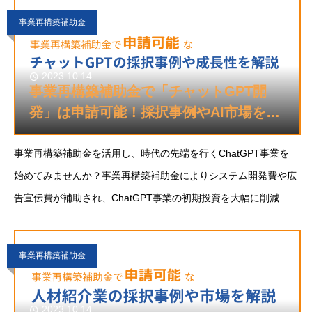
す。生成AIとは
事業再構築補助金
2023.10.14
事業再構築補助金で「チャットGPT開
発」は申請可能！採択事例やAI市場を解
説
事業再構築補助金を活用し、時代の先端を行くChatGPT事業を
始めてみませんか？事業再構築補助金によりシステム開発費や広
告宣伝費が補助され、ChatGPT事業の初期投資を大幅に削減可
能です。さらに、AI市場の拡大と共に、ChatGPTは日本企業のデ
ジタルトランスフォーメーションを
事業再構築補助金
2023.10.14