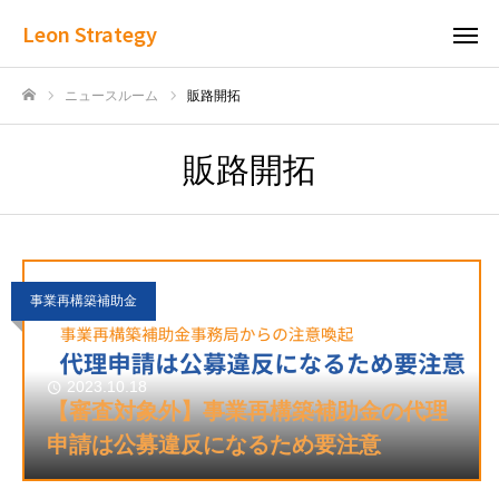
Leon Strategy
ニュースルーム
販路開拓
ホーム
販路開拓
事業再構築補助金
2023.10.18
【審査対象外】事業再構築補助金の代理
申請は公募違反になるため要注意