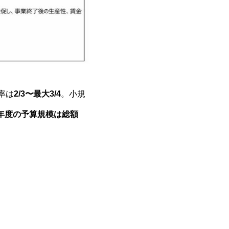
率は
2/3〜最大3/4
。小規
年度の予算規模は総額