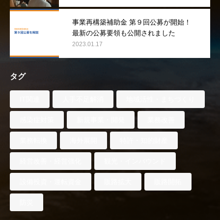
事業再構築補助金 第９回公募が開始！
最新の公募要領も公開されました
2023.01.17
タグ
IT関連
人手不足解消
地域活性・まちづくり
感染症対策
新規事業・開発
業務改善
業務転換
海外展開
特許・知的財産
経営改善・経営強化
観光・インバウンド
設備投資・運転資金
販路拡大
販路開拓
防災