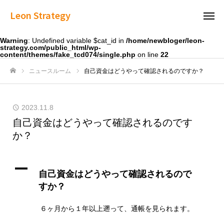
Leon Strategy
Warning
: Undefined variable $cat_id in
/home/newbloger/leon-
strategy.com/public_html/wp-
content/themes/fake_tcd074/single.php
on line
22
ニュースルーム
自己資金はどうやって確認されるのですか？
ホーム
2023.11.8
自己資金はどうやって確認されるのです
か？
A
自己資金はどうやって確認されるので
すか？
６ヶ月から１年以上遡って、通帳を見られます。