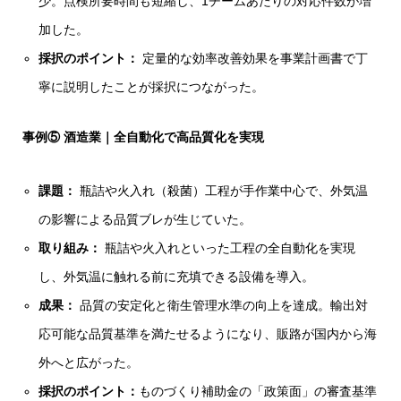
少。点検所要時間も短縮し、1チームあたりの対応件数が増
加した。
採択のポイント：
定量的な効率改善効果を事業計画書で丁
寧に説明したことが採択につながった。
事例⑤ 酒造業｜全自動化で高品質化を実現
課題：
瓶詰や火入れ（殺菌）工程が手作業中心で、外気温
の影響による品質ブレが生じていた。
取り組み：
瓶詰や火入れといった工程の全自動化を実現
し、外気温に触れる前に充填できる設備を導入。
成果：
品質の安定化と衛生管理水準の向上を達成。輸出対
応可能な品質基準を満たせるようになり、販路が国内から海
外へと広がった。
採択のポイント：
ものづくり補助金の「政策面」の審査基準