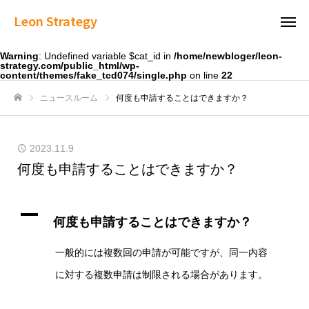
Leon Strategy
Warning
: Undefined variable $cat_id in
/home/newbloger/leon-
strategy.com/public_html/wp-
content/themes/fake_tcd074/single.php
on line
22
ニュースルーム
何度も申請することはできますか？
ホーム
2023.11.9
何度も申請することはできますか？
A
何度も申請することはできますか？
一般的には複数回の申請が可能ですが、同一内容
に対する複数申請は制限される場合があります。