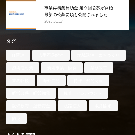
事業再構築補助金 第９回公募が開始！
最新の公募要領も公開されました
2023.01.17
タグ
IT関連
人手不足解消
地域活性・まちづくり
感染症対策
新規事業・開発
業務改善
業務転換
海外展開
特許・知的財産
経営改善・経営強化
観光・インバウンド
設備投資・運転資金
販路拡大
販路開拓
防災