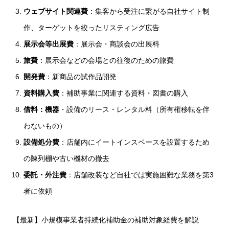
ウェブサイト関連費
：集客から受注に繋がる自社サイト制
作、ターゲットを絞ったリスティング広告
展示会等出展費
：展示会・商談会の出展料
旅費
：展示会などの会場との往復のための旅費
開発費
：新商品の試作品開発
資料購入費
：補助事業に関連する資料・図書の購入
借料：機器
・設備のリース・レンタル料（所有権移転を伴
わないもの）
設備処分費
：店舗内にイートインスペースを設置するため
の陳列棚や古い機材の撤去
委託・外注費
：店舗改装など自社では実施困難な業務を第3
者に依頼
【最新】小規模事業者持続化補助金の補助対象経費を解説